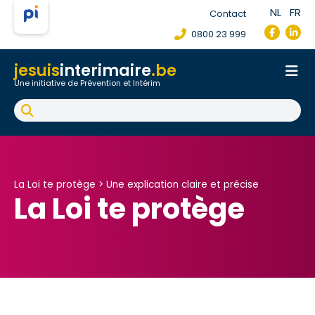
NL
FR
Contact
0800 23 999
jesuis
interimaire
.be
Une initiative de Prévention et Intérim
Accueil
Fiche de poste de travail
Accident du travail
FAQ
La Loi te protège >
Une explication claire et précise
La Loi te protège