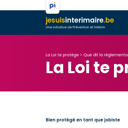
jesuis
interimaire
.be
Une initiative de Prévention et Intérim
La Loi te protège >
Que dit la réglementa
La Loi te 
Bien protégé en tant que jobiste