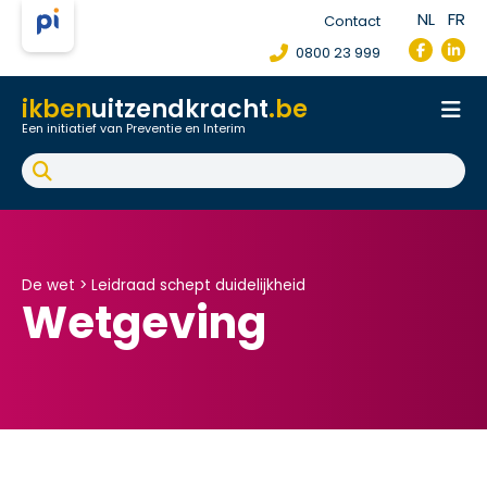
NL
FR
Contact
0800 23 999
ikben
uitzendkracht
.be
Een initiatief van Preventie en Interim
Onthaal
Werkpostfiche
Arbeidsongeval
FAQ
De wet >
Leidraad schept duidelijkheid
Wetgeving