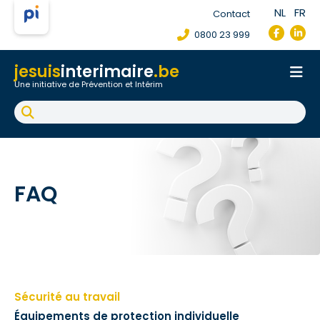
NL
FR
Contact
0800 23 999
jesuis
interimaire
.be
Une initiative de Prévention et Intérim
Accueil
Fiche de poste de travail
Accident du travail
FAQ
FAQ
Sécurité au travail
Équipements de protection individuelle