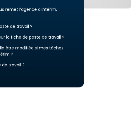
us remet l’agence d’intérim,
ste de travail ?
r la fiche de poste de travail ?
elle être modifiée si mes tâches
térim ?
 de travail ?