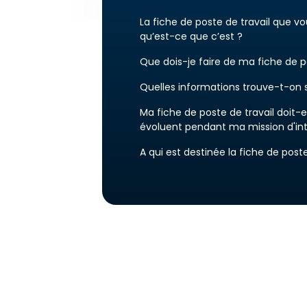
La fiche de poste de travail que vo
qu’est-ce que c’est ?
Que dois-je faire de ma fiche de po
Quelles informations trouve-t-on su
Ma fiche de poste de travail doit-
évoluent pendant ma mission d'in
A qui est destinée la fiche de poste