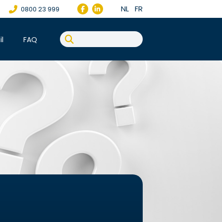
NL
FR
0800 23 999
il
FAQ
l