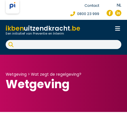
NL
Contact
0800 23 999
ikben
uitzendkracht
.be
Een initiatief van Preventie en Interim
Onthaal
Werkpostfiche
Arbeidsongeval
FAQ
Wetgeving >
Wat zegt de regelgeving?
Wetgeving