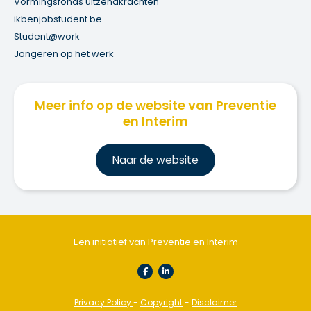
Vormingsfonds uitzendkrachten
ikbenjobstudent.be
Student@work
Jongeren op het werk
Meer info op de website van Preventie
en Interim
Na
ar de website
Een initiatief van Preventie en Interim
Privacy Policy
-
Copyright
-
Disclaimer