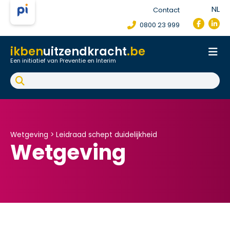
NL
Contact
0800 23 999
ikben
uitzendkracht
.be
Een initiatief van Preventie en Interim
Onthaal
Werkpostfiche
Arbeidsongeval
FAQ
Wetgeving >
Leidraad schept duidelijkheid
Wetgeving