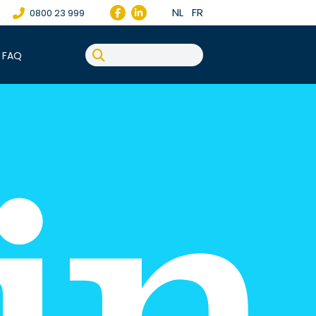
NL
FR
0800 23 999
FAQ