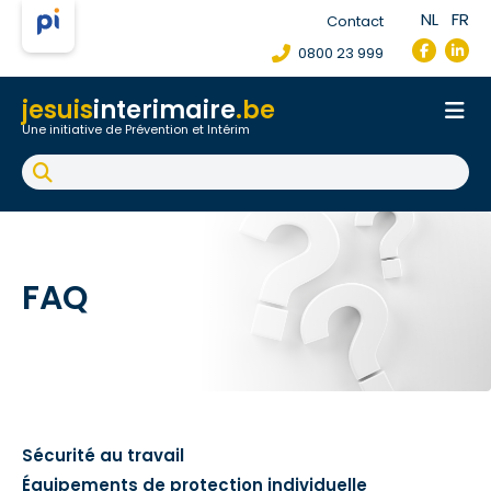
NL
FR
Contact
0800 23 999
jesuis
interimaire
.be
Une initiative de Prévention et Intérim
Accueil
Fiche de poste de travail
Accident du travail
FAQ
FAQ
Sécurité au travail
Équipements de protection individuelle