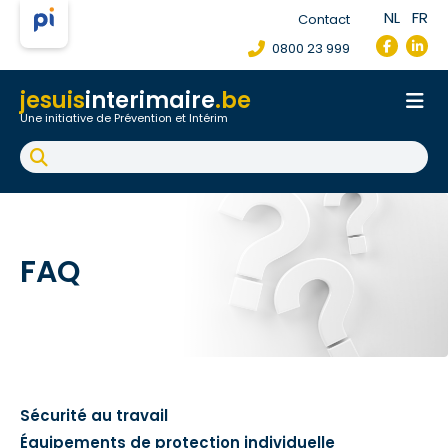
NL
FR
Contact
0800 23 999
jesuis
interimaire
.be
Une initiative de Prévention et Intérim
Accueil
Fiche de poste de travail
Accident du travail
FAQ
FAQ
Sécurité au travail
Équipements de protection individuelle