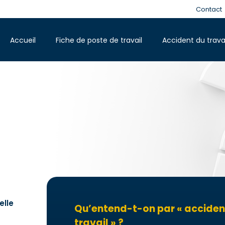
Contact
Accueil
Fiche de poste de travail
Accident du trava
elle
Qu’entend-t-on par « accident
travail » ?