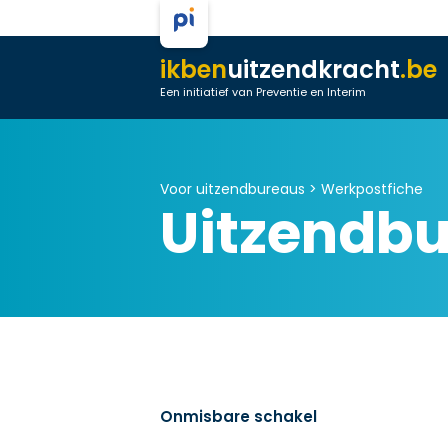
ikben
uitzendkracht
.be
Een initiatief van Preventie en Interim
Voor uitzendbureaus >
Werkpostfiche
Uitzendb
Onmisbare schakel