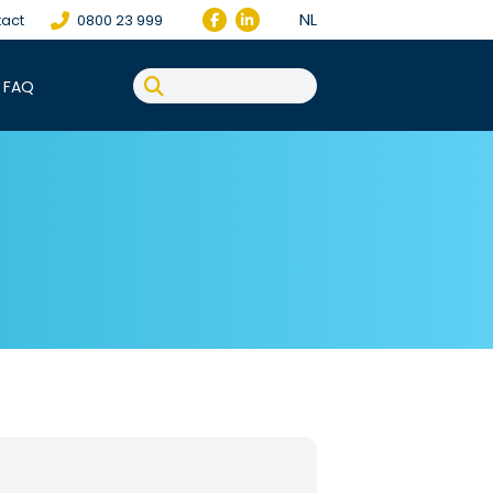
NL
act
0800 23 999
FAQ