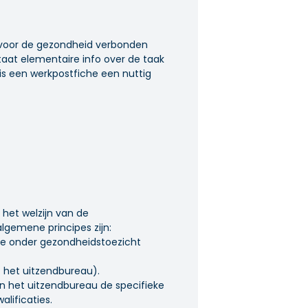
 voor de gezondheid verbonden
taat elementaire info over de taak
 is een werkpostfiche een nuttig
 het welzijn van de
algemene principes zijn:
 die onder gezondheidstoezicht
t het uitzendbureau).
an het uitzendbureau de specifieke
lificaties.