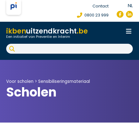
NL
Contact
0800 23 999
ikben
uitzendkracht
.be
Een initiatief van Preventie en Interim
Onthaal
Werkpostfiche
Arbeidsongeval
FAQ
Voor scholen >
Sensibiliseringsmateriaal
Scholen