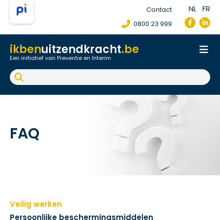
NL
FR
Contact
0800 23 999
ikben
uitzendkracht
.be
Een initiatief van Preventie en Interim
Onthaal
Werkpostfiche
Arbeidsongeval
FAQ
FAQ
Veilig werken
Persoonlijke beschermingsmiddelen