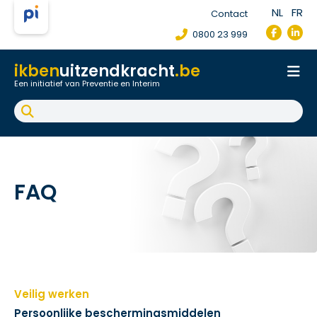
NL
FR
Contact
0800 23 999
ikben
uitzendkracht
.be
Een initiatief van Preventie en Interim
Onthaal
Werkpostfiche
Arbeidsongeval
FAQ
FAQ
Veilig werken
Persoonlijke beschermingsmiddelen