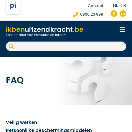
NL
FR
Contact
0800 23 999
ikben
uitzendkracht
.be
Een initiatief van Preventie en Interim
Onthaal
Werkpostfiche
Arbeidsongeval
FAQ
FAQ
Veilig werken
Persoonlijke beschermingsmiddelen