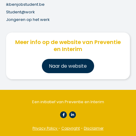
ikbenjobstudent.be
Student@work
Jongeren op het werk
Meer info op de website van Preventie
en Interim
Na
ar de website
Een initiatief van Preventie en Interim
Privacy Policy
-
Copyright
-
Disclaimer