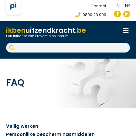
NL
FR
Contact
0800 23 999
ikben
uitzendkracht
.be
Een initiatief van Preventie en Interim
Onthaal
Werkpostfiche
Arbeidsongeval
FAQ
FAQ
Veilig werken
Persoonlijke beschermingsmiddelen