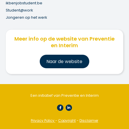
ikbenjobstudent.be
Student@work
Jongeren op het werk
Meer info op de website van Preventie
en Interim
Na
ar de website
Een initiatief van Preventie en Interim
Privacy Policy
-
Copyright
-
Disclaimer