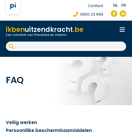
NL
FR
Contact
0800 23 999
ikben
uitzendkracht
.be
Een initiatief van Preventie en Interim
Onthaal
Werkpostfiche
Arbeidsongeval
FAQ
FAQ
Veilig werken
Persoonlijke beschermingsmiddelen