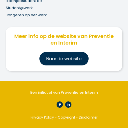
ikbenjobstudent.be
Student@work
Jongeren op het werk
Meer info op de website van Preventie
en Interim
Na
ar de website
Een initiatief van Preventie en Interim
Privacy Policy
-
Copyright
-
Disclaimer