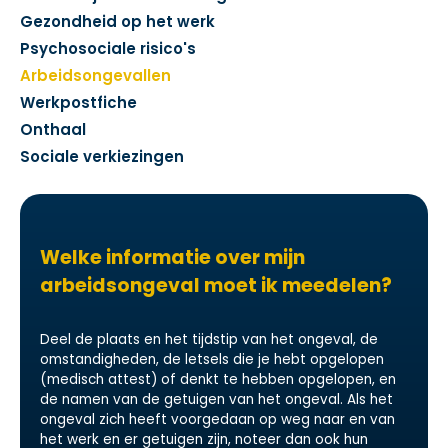
Gezondheid op het werk
Psychosociale risico's
Arbeidsongevallen
Werkpostfiche
Onthaal
Sociale verkiezingen
Welke informatie over mijn
arbeidsongeval moet ik meedelen?
Deel de plaats en het tijdstip van het ongeval, de
omstandigheden, de letsels die je hebt opgelopen
(medisch attest) of denkt te hebben opgelopen, en
de namen van de getuigen van het ongeval. Als het
ongeval zich heeft voorgedaan op weg naar en van
het werk en er getuigen zijn, noteer dan ook hun