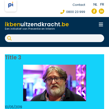
NL
FR
Contact
0800 23 999
ikben
uitzendkracht
.be
Een initiatief van Preventie en Interim
Onthaal
Werkpostfiche
Arbeidsongeval
FAQ
Title 3
10/05/2019