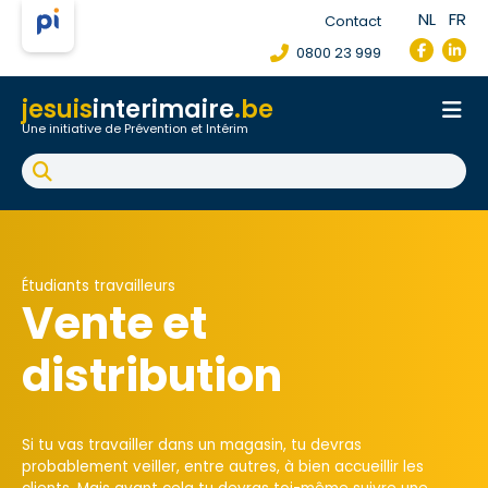
NL
FR
Contact
0800 23 999
jesuis
interimaire
.be
Une initiative de Prévention et Intérim
Accueil
Fiche de poste de travail
Accident du travail
FAQ
Étudiants travailleurs
Vente et
distribution
Si tu vas travailler dans un magasin, tu devras
probablement veiller, entre autres, à bien accueillir les