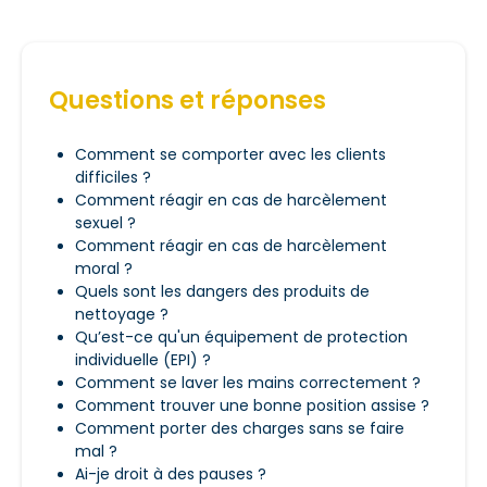
portée, pour éviter de te pencher à chaque
Étudie aussi les instructions pour utiliser et
N’hésite pas à poser des questions ou à parler
fois.
nettoyer la trancheuse
.
des problèmes avec ton superviseur ou ton
Pour soulever une charge, plie les genoux et
conseiller en prévention.
garde le dos droit.
Questions et réponses
Demande de l’aide pour les charges lourdes.
Ne porte pas d’objets trop grands qui te
bouchent la vue.
Comment se comporter avec les clients
difficiles ?
Comment réagir en cas de harcèlement
sexuel ?
Comment réagir en cas de harcèlement
moral ?
Quels sont les dangers des produits de
nettoyage ?
Qu’est-ce qu'un équipement de protection
individuelle (EPI) ?
Comment se laver les mains correctement ?
Comment trouver une bonne position assise ?
Comment porter des charges sans se faire
mal ?
Ai-je droit à des pauses ?