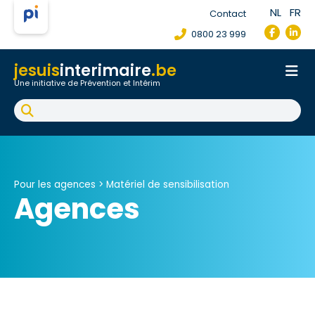
NL
FR
Contact
0800 23 999
jesuis
interimaire
.be
Une initiative de Prévention et Intérim
Accueil
Fiche de poste de travail
Accident du travail
FAQ
Pour les agences >
Matériel de sensibilisation
Agences